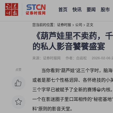
首页
快讯
要闻
股市
您当前的位置：
证券时报
>
公司
>
正文
《葫芦娃里不卖药，千
的私人影音饕餮盛宴
来源：证券时报网
作者：白岩松
2026-02-06 
当你看到“葫芦娃”这三个字时，脑
点赞
或者是那七个性格迥异、各怀绝技的小英
三个字早已被赋予了全新的赛博😀内核
一个在影迷圈子里口耳相传的“秘密基地
料”原则的影音天堂。