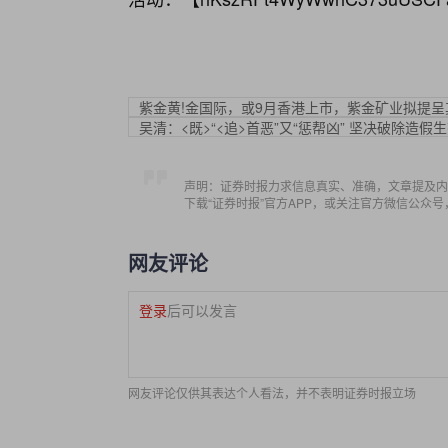
紫金黄!金国际，或9月香港上市，紫金矿业拟提
吴清：<既>“<追>首恶”又“惩帮凶” 坚决破除造假
声明：证券时报力求信息真实、准确，文章提及内
下载“证券时报”官方APP，或关注官方微信公众
网友评论
登录
后可以发言
网友评论仅供其表达个人看法，并不表明证券时报立场