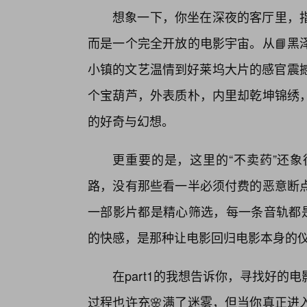
想象一下，你坐在深夜的客厅里，指
而是一个完全开放的电影宇宙。从📘黑
小镇的文艺温情到好莱坞大片的感官震撼
个宝葫芦，外表质朴，内里却乾坤锦绣
的好奇与幻想。
更重要的是，这里的“不卖药”还
路，没有那些看一半必须付费的恶意断点
一部影片都是精心筛选，每一条音轨都是
的快感，是那种让电影回归电影本身的
在part1的我想告诉你，寻找好
过程也许充🌸满了迷雾，但当你真正进