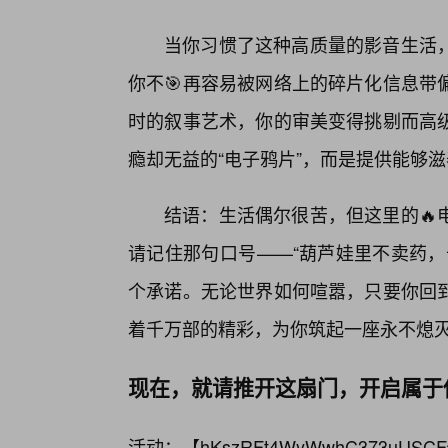
当你习惯了这种高质量的影音生活
你不🎯再容易被网络上的碎片化信息带
时的叙事艺术，你的审美变得挑剔而高
瘾却无益的“电子鸦片”，而是提供能够滋
结语：生活偶尔很苦，但这里的🔥
请记住那句口号——“葫芦娃里不卖药，
个承诺。无论世界如何喧嚣，只要你回
着千万部的精彩，为你筑起一座永不熄
现在，就请推开这扇门，开启属于
活动：【
hKszRFt4WyWwhC373uUSCF