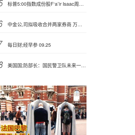
标普5:00指数成份股F‘a’ir Isaac周四早盘股价暴涨24%
中金公,司拟吸收合并两家券商 万亿元级券商整合或将“再下一城”
每日财;经早参 09.25
美国国;防部长：国民警卫队未来一周将“涌入”华盛顿特区