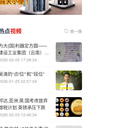
热点
视频
换一换
为大{国}利器定方圆——
建设工业集团（云南）股
份有限公司张伟事迹丨我
2026-02-05 17:38:34
在“十四五”这五年 上市公
司在行动
吴清的“点!位”‘和’“段位”
2026-01-25 02:57:34
邦达,亚洲:英:国考虑放弃
增税计划 英镑承压下跌
2026-02-03 12:46:34