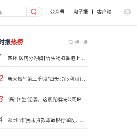
公众号
电子报
客户端
时报
热榜
换一换
四环;医药分?拆轩竹生物-B香港上市今起招股，10月15日挂牌
新天然气第三季‘度’归母<净>利润1.94亿元，同比下降30.1%
“高;中;生”逆袭，这家光模块公司IPO了
郑:州‘市’民未贷款却遭银行催收，银行回应后续