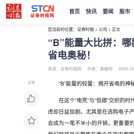
首页
快讯
要闻
股市
您当前的位置：
证券时报
>
公司
>
正文
“B”能量大比拼：
省电奥秘！
来源：证券时报网
作者：黄耀明
2026-02
“B”能量的较量：揭开省电的神秘面纱
点赞
在这个“电荒”与“低碳”交织的
虑却日益加剧。尤其是在选购电子产
会成为一笔不🎯小的开销，更重要