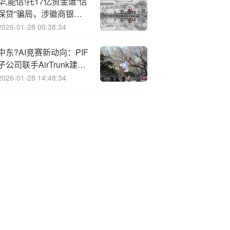
华,能信!托17亿资金遭“信
保贷”骗局，涉徽商银
行、中国人保
2026-01-28 00:38:34
中东?AI竞赛新动向：PIF
子公司联手AirTrunk建30
亿美元数据中心
2026-01-28 14:48:34